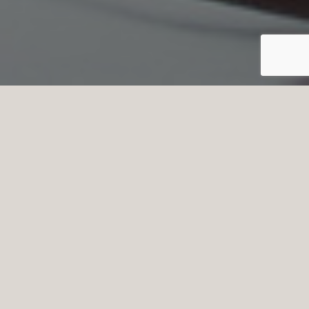
S
pira Teoretiska Gymnasium erbjuder ett
brett utbud av teoretiska gymnasieprogram
och spännande inriktningar. Våra skolor