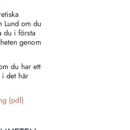
retiska
m Lund om du
du i första
amheten genom
 om du har ett
 i det här
ng (pdf)