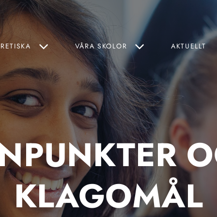
ORETISKA
VÅRA SKOLOR
AKTUELLT
NPUNKTER 
KLAGOMÅL