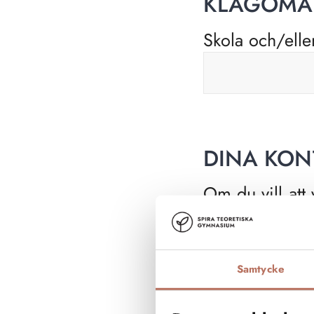
KLAGOMÅL
Skola och/elle
DINA KON
Om du vill att
själv hur du v
eller mailadre
inte att kunna 
Samtycke
eller synpunkt.