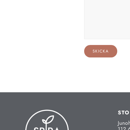
ST
Juno
112 