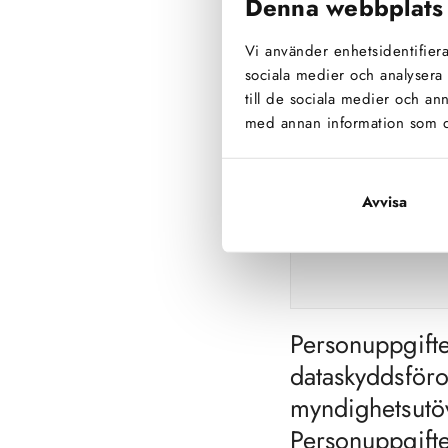
Denna webbplats
Namn*
Vi använder enhetsidentifierar
sociala medier och analysera 
till de sociala medier och a
E-post*
med annan information som du 
Avvisa
Telefon
Personuppgifte
dataskyddsföro
myndighetsutöv
Personuppgifte